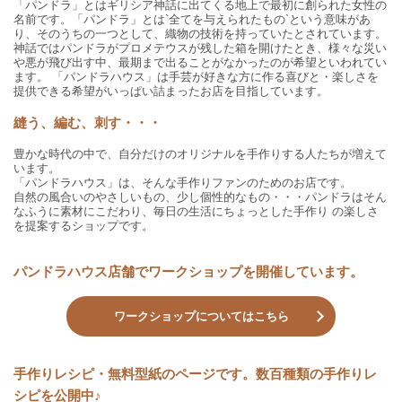
「パンドラ」とはギリシア神話に出てくる地上で最初に創られた女性の
名前です。「パンドラ」とは`全てを与えられたもの`という意味があ
り、そのうちの一つとして、織物の技術を持っていたとされています。
神話ではパンドラがプロメテウスが残した箱を開けたとき、様々な災い
や悪が飛び出す中、最期まで出ることがなかったのが希望といわれてい
ます。 「パンドラハウス」は手芸が好きな方に作る喜びと・楽しさを
提供できる希望がいっぱい詰まったお店を目指しています。
縫う、編む、刺す・・・
豊かな時代の中で、自分だけのオリジナルを手作りする人たちが増えて
います。
「パンドラハウス」は、そんな手作りファンのためのお店です。
自然の風合いのやさしいもの、少し個性的なもの・・・パンドラはそん
なふうに素材にこだわり、毎日の生活にちょっとした手作り の楽しさ
を提案するショップです。
パンドラハウス店舗でワークショップを開催しています。
ワークショップについてはこちら
手作りレシピ・無料型紙のページです。数百種類の手作りレ
シピを公開中♪