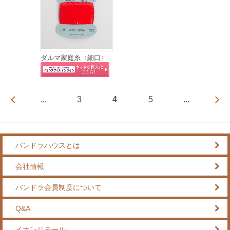
ダルマ家庭糸〈細口〉
...
3
4
5
...
パンドラハウスとは
会社情報
パンドラ会員制度について
Q&A
イオンリテール