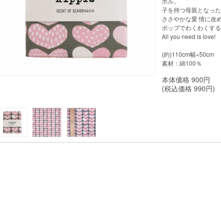
ボル。
子を持つ母親となった
ささやかな愛 情に改
ポップでわくわくする
All you need is love!
(約)110cm幅×50cm
素材：綿100％
本体価格
900
円
(税込価格
990
円)