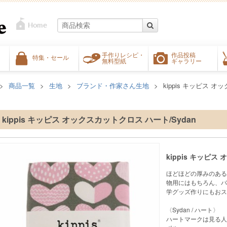
手作りレシピ・
作品投稿
特集・セール
無料型紙
ギャラリー
商品一覧
生地
ブランド・作家さん生地
kippis キッピス オ
kippis キッピス オックスカットクロス ハート/Sydan
kippis キッピス
ほどほどの厚みのある
物用にはもちろん、バ
学グッズ作りにもおス
〈Sydan / ハート〉
ハートマークは見る人