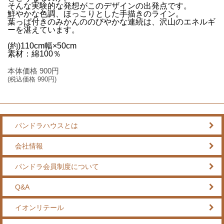
そんな実験的な発想がこのデザインの出発点です。
鮮やかな色調、ほっこりとした手描きのライン。
葉っぱ付きのみかんののびやかな連続は、沢山のエネルギ
ーを湛えています。
(約)110cm幅×50cm
素材：綿100％
本体価格
900
円
(税込価格
990
円)
パンドラハウスとは
会社情報
パンドラ会員制度について
Q&A
イオンリテール