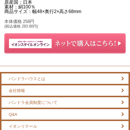
原産国：日本
素材：絹100％
商品サイズ：幅48×奥行2×高さ68mm
本体価格
258
円
(税込価格
283.80
円)
パンドラハウスとは
会社情報
パンドラ会員制度について
Q&A
イオンリテール