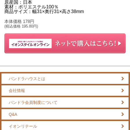
原産国：日本
素材：ポリエステル100％
商品サイズ：幅31×奥行31×高さ38mm
本体価格
178
円
(税込価格
195.80
円)
パンドラハウスとは
会社情報
パンドラ会員制度について
Q&A
イオンリテール