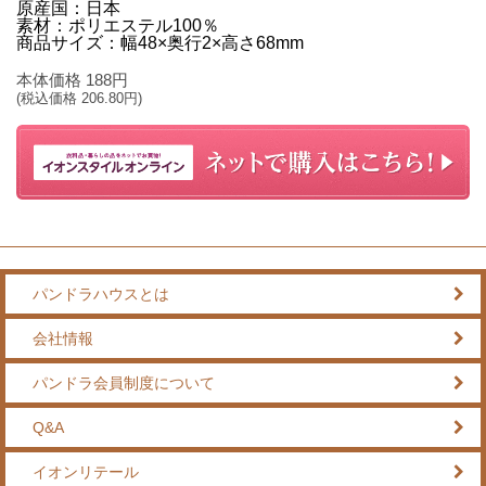
原産国：日本
素材：ポリエステル100％
商品サイズ：幅48×奥行2×高さ68mm
本体価格
188
円
(税込価格
206.80
円)
パンドラハウスとは
会社情報
パンドラ会員制度について
Q&A
イオンリテール