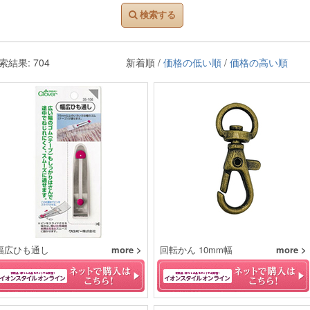
検索する
索結果: 704
新着順 /
価格の低い順
/
価格の高い順
幅広ひも通し
more >
回転かん 10mm幅
more >