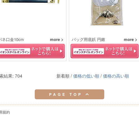
バネ口金10cm
more >
バッグ用底鋲 円錐
more >
索結果: 704
新着順 /
価格の低い順
/
価格の高い順
PAGE TOP
用規約