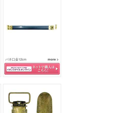
バネ口金12cm
more >