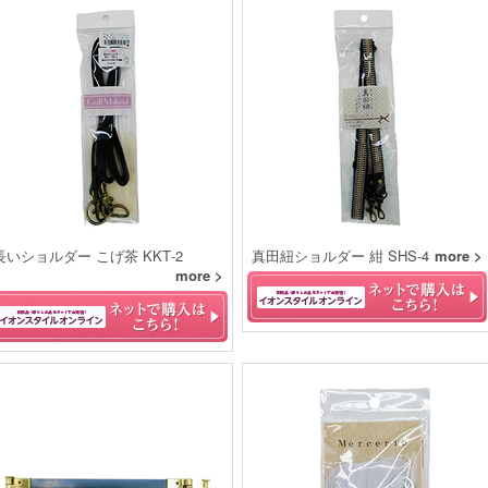
長いショルダー こげ茶 KKT‐2
真田紐ショルダー 紺 SHS‐4
more >
more >