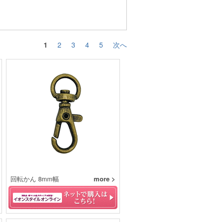
1
2
3
4
5
次へ
回転かん 8mm幅
more >