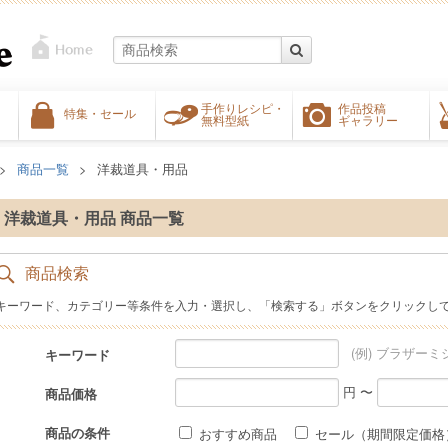
手作りレシピ・
作品投稿
特集・セール
無料型紙
ギャラリー
商品一覧
洋裁道具・用品
洋裁道具・用品 商品一覧
商品検索
キーワード、カテゴリー等条件を入力・選択し、「検索する」ボタンをクリックし
(例) ブラザーミ
キーワード
円 〜
商品価格
商品の条件
おすすめ商品
セール（期間限定価