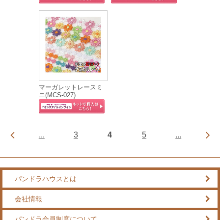
マーガレットレースミ
ニ(MCS‐027)
...
3
4
5
...
パンドラハウスとは
会社情報
パンドラ会員制度について