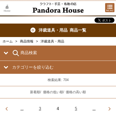
洋裁道具・用品 商品一覧
ホーム
商品情報
洋裁道具・用品
商品検索
カテゴリーを絞り込む
検索結果: 704
新着順
/
価格の低い順
/
価格の高い順
...
3
4
5
...