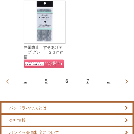
静電防止 すそあげテ
ープ グレー ２３ｍｍ
幅
...
5
6
7
...
パンドラハウスとは
会社情報
パンドラ会員制度について