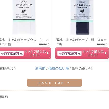
薄地 すそあげテープウス 白 ３
薄地 すそあげテープ 紺 ３０ｍ
０ｍｍ幅
more >
ｍ幅
more >
索結果: 64
新着順
/
価格の低い順
/ 価格の高い順
PAGE TOP
用規約