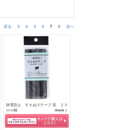
戻る
3
4
5
6
7
8
次へ
静電防止 すそあげテープ 黒 ２３
ｍｍ幅
more >