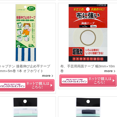
キャプテン 接着伸び止め平テープ
布、手芸用両面テープ 幅3mm×10m
9mm×5m巻 1本 オフホワイト
巻
more >
more >