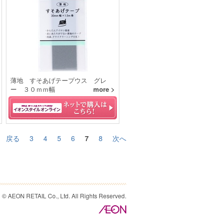
薄地 すそあげテープウス グレ
ー ３０ｍｍ幅
more >
戻る
3
4
5
6
7
8
次へ
© AEON RETAIL Co., Ltd. All Rights Reserved.