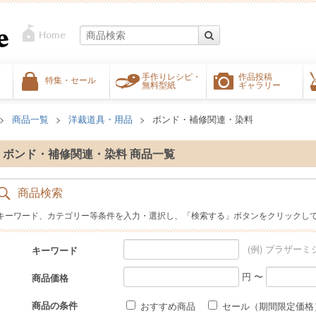
手作りレシピ・
作品投稿
特集・セール
無料型紙
ギャラリー
商品一覧
洋裁道具・用品
ボンド・補修関連・染料
ボンド・補修関連・染料 商品一覧
商品検索
キーワード、カテゴリー等条件を入力・選択し、「検索する」ボタンをクリックし
(例) ブラザーミ
キーワード
円 〜
商品価格
商品の条件
おすすめ商品
セール（期間限定価