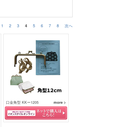
1
2
3
4
5
6
7
8
次へ
口金角型 KKー1205
more >