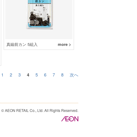
真鍮前カン 5組入
more >
1
2
3
4
5
6
7
8
次へ
© AEON RETAIL Co., Ltd. All Rights Reserved.