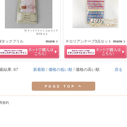
Wタックフリル
more >
チロリアンテープ3点セット
more >
索結果: 67
新着順
/
価格の低い順
/ 価格の高い順
戻る
PAGE TOP
用規約