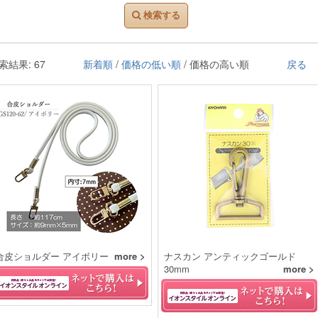
検索する
索結果: 67
新着順
/
価格の低い順
/ 価格の高い順
戻る
合皮ショルダー アイボリー
more >
ナスカン アンティックゴールド
30mm
more >