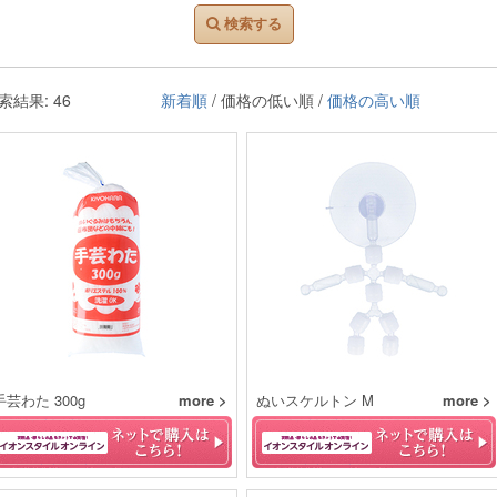
検索する
索結果: 46
新着順
/ 価格の低い順 /
価格の高い順
手芸わた 300g
more >
ぬいスケルトン M
more >