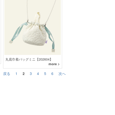
丸底巾着バッグミニ【202604】
more >
戻る
1
2
3
4
5
6
次へ