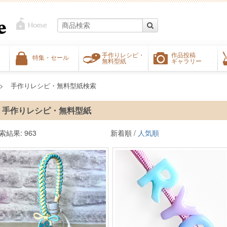
手作りレシピ・
作品投稿
特集・セール
無料型紙
ギャラリー
手作りレシピ・無料型紙検索
手作りレシピ・無料型紙
索結果: 963
新着順 /
人気順