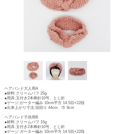
ヘアバンド大人用A
●材料:クリームパフ 25g
●用具:玉付き2本棒針10号、とじ針
●ゲージ:がーター編み 10cm平方 14.5目×22段
●出来上がり寸法:頭回り 44cm、巾 8cm
ヘアバンド子供用B
●材料:クリームパフ 15g
●用具:玉付き2本棒針10号、とじ針
●ゲージ:ガーター編み 10cm平方 14.5目×22段