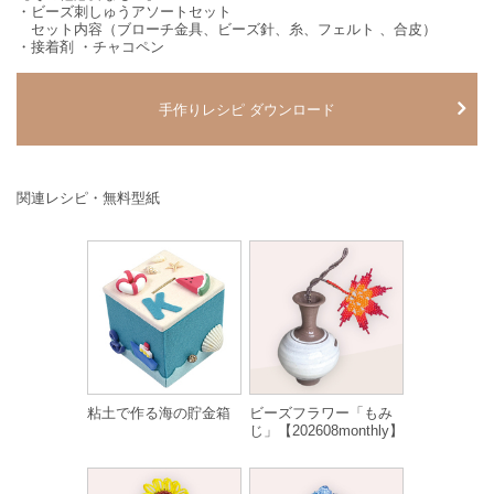
・ビーズ刺しゅうアソートセット
セット内容（ブローチ金具、ビーズ針、糸、フェルト 、合皮）
・接着剤 ・チャコペン
手作りレシピ ダウンロード
関連レシピ・無料型紙
粘土で作る海の貯金箱
ビーズフラワー「もみ
じ」【202608monthly】