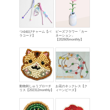
つゆ結びチャーム【パ
ビーズフラワー「カー
ラコード】
ネーション」
【202605monthly】
動物刺しゅうブローチ
お花のネックレス【ク
リス【202312monthly】
ィーンビーズ】