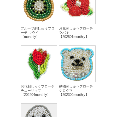
フルーツ刺しゅうブロ
お花刺しゅうブローチ
ーチ キウイ
ツバキ
【monthly】
【202501monthly】
お花刺しゅうブローチ
動物刺しゅうブローチ
チューリップ
シロクマ
【202404monthly】
【202309monthly】