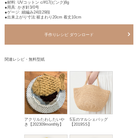
●材料: UVコットン c/#17(ピンク)8g
●用具: かぎ針3/0号
●ゲージ: 細編み24目29段
●出来上がり寸法:裾まわり20cm 着丈10cm
手作りレシピ ダウンロード
関連レシピ・無料型紙
アクリルたわしたいや
5玉のマルシェバッグ
き【202309monthly】
【2019SS】