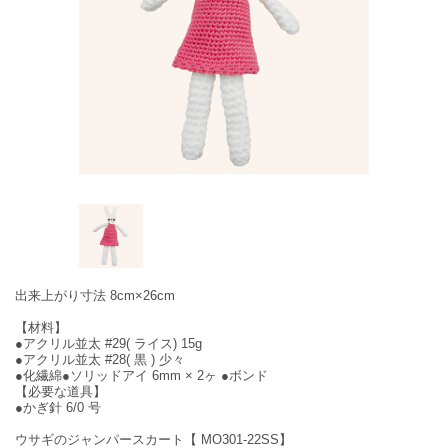
出来上がり寸法 8cm×26cm
【材料】
●アクリル並太 #29( ライス) 15g
●アクリル並太 #28( 黒 ) 少々
●化繊綿●ソリッドアイ 6mm × 2ヶ ●ボンド
【必要な道具】
●かぎ針 6/0 号
ウサギのジャンパースカート【 MO301-22SS】