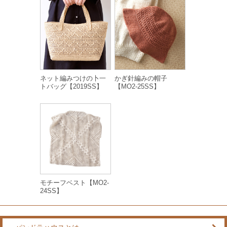
ネット編みつけの卜一
かぎ針編みの帽子
トバッグ【2019SS】
【MO2-25SS】
モチーフベスト【MO2-
24SS】