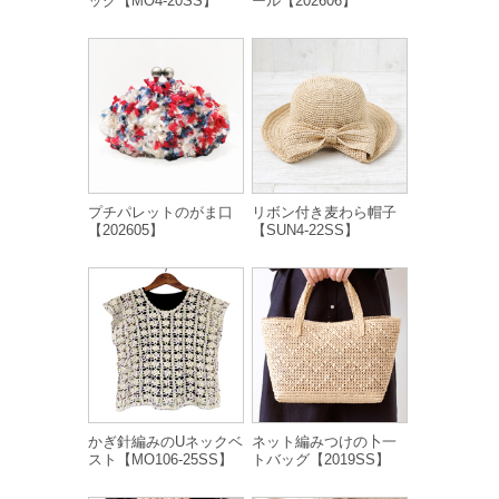
ッグ【MO4-20SS】
ール【202606】
プチパレットのがま口
リボン付き麦わら帽子
【202605】
【SUN4-22SS】
かぎ針編みのUネックベ
ネット編みつけの卜一
スト【MO106-25SS】
トバッグ【2019SS】