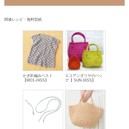
関連レシピ・無料型紙
かぎ針編みベスト
エコアンダリヤのバッ
【MO1-24SS】
グ【 SUN-16SS】