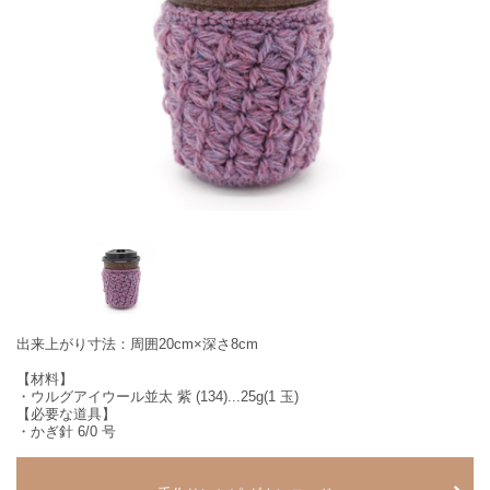
出来上がり寸法：周囲20cm×深さ8cm
【材料】
・ウルグアイウール並太 紫 (134)...25g(1 玉)
【必要な道具】
・かぎ針 6/0 号