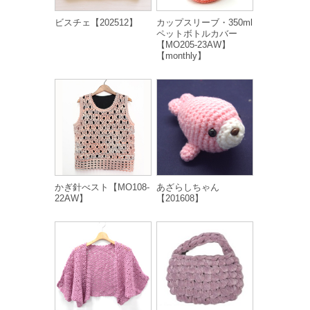
ビスチェ【202512】
カップスリーブ・350ml
ペットボトルカバー
【MO205-23AW】
【monthly】
かぎ針べスト【MO108-
あざらしちゃん
22AW】
【201608】