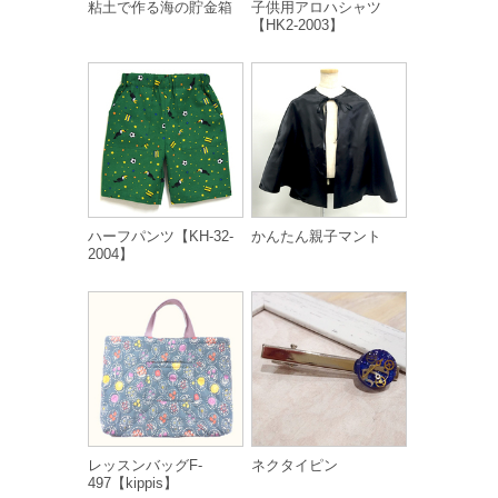
粘土で作る海の貯金箱
子供用アロハシャツ
【HK2-2003】
ハーフパンツ【KH-32-
かんたん親子マント
2004】
レッスンバッグF-
ネクタイピン
497【kippis】