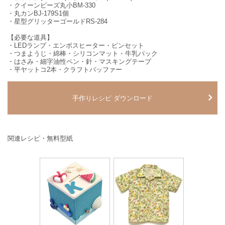
・クイーンビーズ丸小BM-330
・丸カンBJ-179S1個
・星型グリッターゴールドRS-284
【必要な道具】
・LEDランプ・エンボスヒーター・ピンセット
・つまようじ・綿棒・シリコンマット・牛乳パック
・はさみ・細字油性ペン・針・マスキングテープ
・平ヤットコ2本・クラフトバッファー
手作りレシピ ダウンロード
関連レシピ・無料型紙