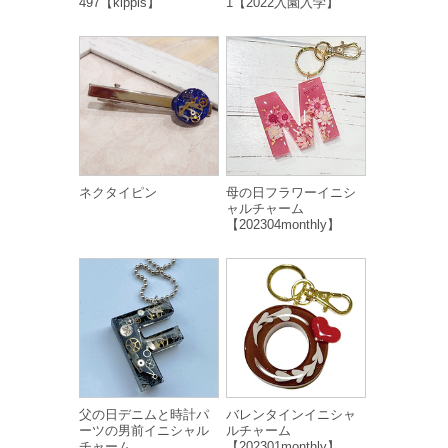
497【kippis】
1【2022入園入学】
ネクタイピン
母の日フラワーイニシ
ャルチャーム
【202304monthly】
父の日デニムと時計パ
バレンタインイニシャ
ーツの男前イニシャル
ルチャーム
チャーム
【202301monthly】