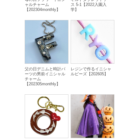
ャルチャーム
ス 5-1【2022入園入
【202304monthly】
学】
父の日デニムと時計パ
レジンで作るイニシャ
ーツの男前イニシャル
ルビーズ【202605】
チャーム
【202305monthly】