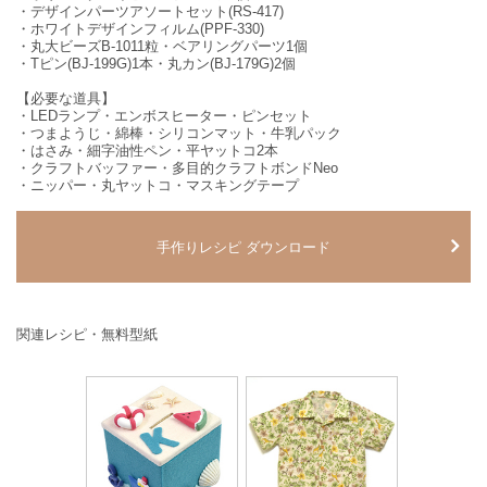
・デザインパーツアソートセット(RS-417)
・ホワイトデザインフィルム(PPF-330)
・丸大ビーズB-1011粒・ベアリングパーツ1個
・Tピン(BJ-199G)1本・丸カン(BJ-179G)2個
【必要な道具】
・LEDランプ・エンボスヒーター・ピンセット
・つまようじ・綿棒・シリコンマット・牛乳パック
・はさみ・細字油性ペン・平ヤットコ2本
・クラフトバッファー・多目的クラフトボンドNeo
・ニッパー・丸ヤットコ・マスキングテープ
手作りレシピ ダウンロード
関連レシピ・無料型紙