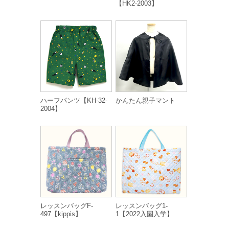
【HK2-2003】
ハーフパンツ【KH-32-
かんたん親子マント
2004】
レッスンバッグF-
レッスンバッグ1-
497【kippis】
1【2022入園入学】