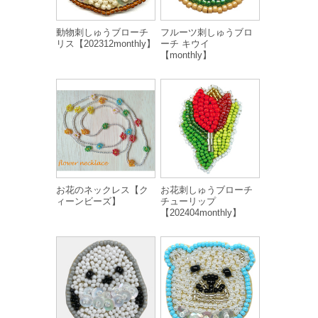
動物刺しゅうブローチ
フルーツ刺しゅうブロ
リス【202312monthly】
ーチ キウイ
【monthly】
お花のネックレス【ク
お花刺しゅうブローチ
ィーンビーズ】
チューリップ
【202404monthly】