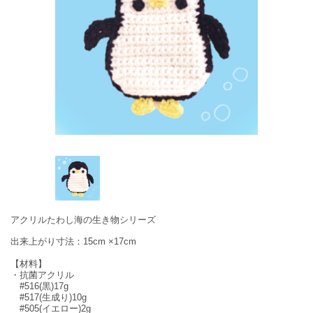
アクリルたわし海の生き物シリーズ
出来上がり寸法：15cm ×17cm
【材料】
・抗菌アクリル
#516(黒)17g
#517(生成り)10g
#505(イエロー)2g