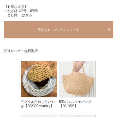
【必要な道具】
・かぎ針 4/0号、6/0号
・とじ針・ はさみ
手作りレシピ ダウンロード
関連レシピ・無料型紙
アクリルたわしたいや
5玉のマルシェバッグ
き【202309monthly】
【2019SS】