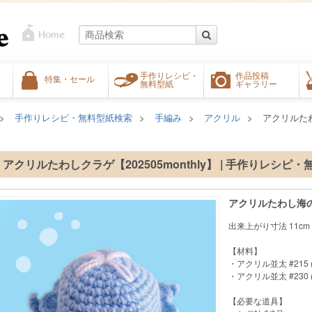
手作りレシピ・
作品投稿
特集・セール
無料型紙
ギャラリー
手作りレシピ・無料型紙検索
手編み
アクリル
アクリルたわし
アクリルたわしクラゲ【202505monthly】 | 手作りレシピ
アクリルたわし海
出来上がり寸法 11cm ×
【材料】
・アクリル並太 #215 
・アクリル並太 #230 
【必要な道具】