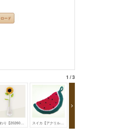
ンロード
1 / 3
ひまわり【202607monthly】
スイカ【アクリルたわし】【monthly】