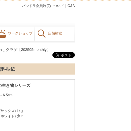
パンドラ会員制度について
｜
Q&A
ワークショップ
店舗検索
クラゲ【202505monthly】
・無料型紙
の生き物シリーズ
 6.5cm
(サックス) 14g
(ホワイト) 少々