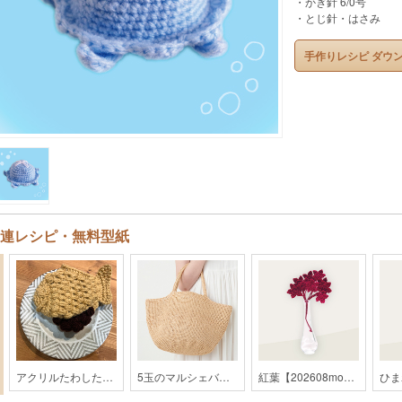
・かぎ針 6/0号
・とじ針・はさみ
手作りレシピ ダウ
連レシピ・無料型紙
アクリルたわしたいやき【202309monthly】
5玉のマルシェバッグ【2019SS】
紅葉【202608monthly】