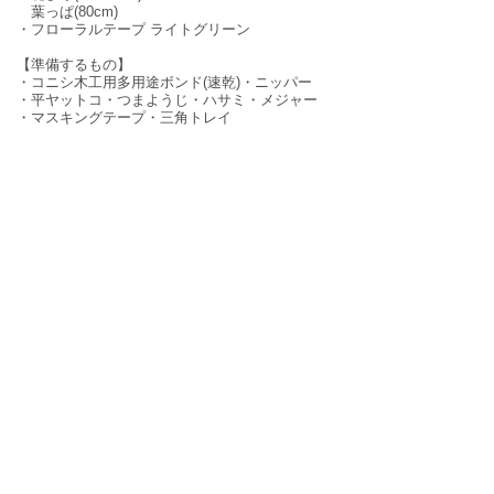
葉っぱ(80cm)
・フローラルテープ ライトグリーン
【準備するもの】
・コニシ木工用多用途ボンド(速乾)・ニッパー
・平ヤットコ・つまようじ・ハサミ・メジャー
・マスキングテープ・三角トレイ