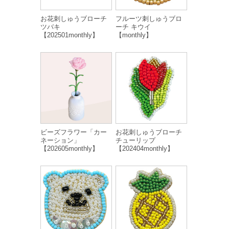
お花刺しゅうブローチ
フルーツ刺しゅうブロ
ツバキ
ーチ キウイ
【202501monthly】
【monthly】
ビーズフラワー「カー
お花刺しゅうブローチ
ネーション」
チューリップ
【202605monthly】
【202404monthly】