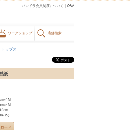
パンドラ会員制度について
｜
Q&A
ワークショップ
店舗検索
トップス
型紙
m×1M
m×4M
2cm
×2ヶ
ンロード