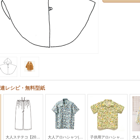
連レシピ・無料型紙
大人ステテコ【201604】
大人アロハシャツ(レディス)【HK01-2403】
子供用アロハシャツ【HK2-2003】