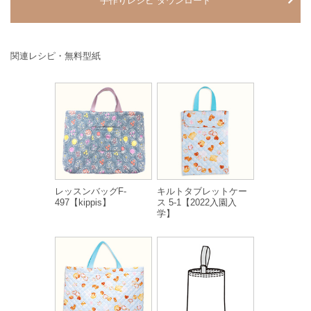
手作りレシピ ダウンロード
関連レシピ・無料型紙
レッスンバッグF-
キルトタブレットケー
497【kippis】
ス 5-1【2022入園入
学】