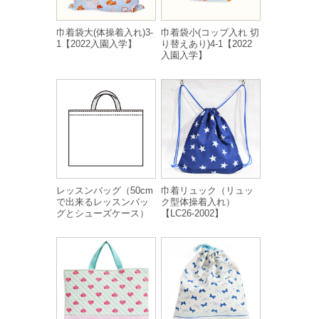
巾着袋大(体操着入れ)3-
巾着袋小(コップ入れ 切
1【2022入園入学】
り替えあり)4-1【2022
入園入学】
レッスンバッグ（50cm
巾着リュック（リュッ
で出来るレッスンバッ
ク型体操着入れ）
グとシューズケース）
【LC26-2002】