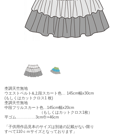
杢調天竺無地
ウエストベルト&上段スカート色… 145cm幅x30cm
(もしくはカットクロス1 枚)
杢調天竺無地
中段フリルスカート色...145cm幅x20cm
（もしくはカットクロス1枚）
平ゴム……………3cm巾×46cm
「子供用作品見本のサイズは別途の記載がない限り
すべて110ｃｍサイズとなっております」