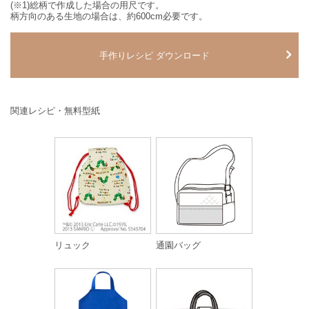
(※1)総柄で作成した場合の用尺です。
柄方向のある生地の場合は、約600cm必要です。
手作りレシピ ダウンロード
関連レシピ・無料型紙
リュック
通園バッグ