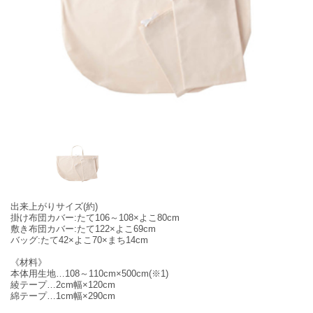
出来上がりサイズ(約)
掛け布団カバー:たて106～108×よこ80cm
敷き布団カバー:たて122×よこ69cm
バッグ:たて42×よこ70×まち14cm
《材料》
本体用生地…108～110cm×500cm(※1)
綾テープ…2cm幅×120cm
綿テープ…1cm幅×290cm