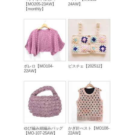
【MO205-23AW】
24AW】
【monthly】
ボレロ【MO104-
ビスチェ【202512】
22AW】
ゆび編み細編みバッグ
かぎ針べスト【MO108-
【MO-107-25AW】
22AW】