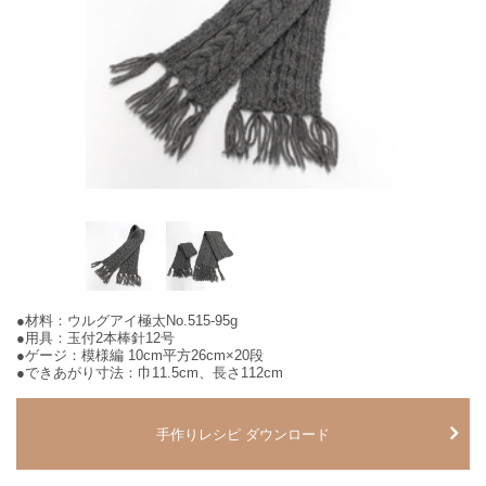
●材料：ウルグアイ極太No.515-95g
●用具：玉付2本棒針12号
●ゲージ：模様編 10cm平方26cm×20段
●できあがり寸法：巾11.5cm、長さ112cm
手作りレシピ ダウンロード