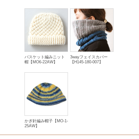
バスケット編みニット
3wayフェイスカバー
帽【MO6-22AW】
【H145-180-007】
かぎ針編み帽子【MO-1-
25AW】