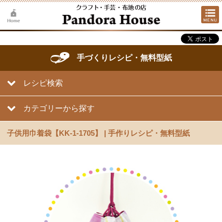
手づくりレシピ・無料型紙
レシピ検索
カテゴリーから探す
子供用巾着袋【KK-1-1705】 | 手作りレシピ・無料型紙