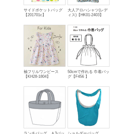
サイドポケットバッグ
大人アロハシャツ(レデ
【201701c】
ィス)【HK01-2403】
袖フリルワンピース
50cmで作れる 巾着バッ
【KH28-1804】
グ【F456 】
ランチバッグ、Ａ3バッ
ショルダーバッグ