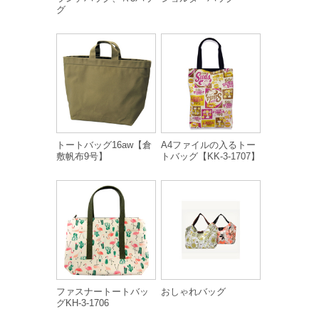
グ
トートバッグ16aw【倉
A4ファイルの入るトー
敷帆布9号】
トバッグ【KK-3-1707】
ファスナートートバッ
おしゃれバッグ
グKH-3-1706