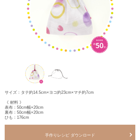
サイズ：タテ約14.5cm×ヨコ約23cm×マチ約7cm
《 材料 》
表布：50cm幅×20cm
裏布：50cm幅×20cm
ひも：176cm
手作りレシピ ダウンロード