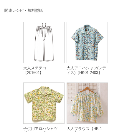
関連レシピ・無料型紙
大人ステテコ
大人アロハシャツ(レデ
【201604】
ィス)【HK01-2403】
子供用アロハシャツ
大人ブラウス【HK-1-