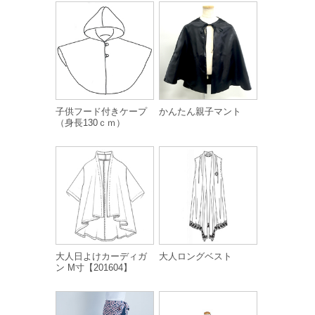
子供フード付きケープ
かんたん親子マント
（身長130ｃｍ）
大人日よけカーディガ
大人ロングベスト
ン M寸【201604】