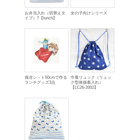
お弁当入れ（切替えタ
女の子向けシリーズ
イプ）7【lunch】
保冷シ－ト50cmで作る
巾着リュック（リュッ
ランチグッズ3点
ク型体操着入れ）
【LC26-2002】