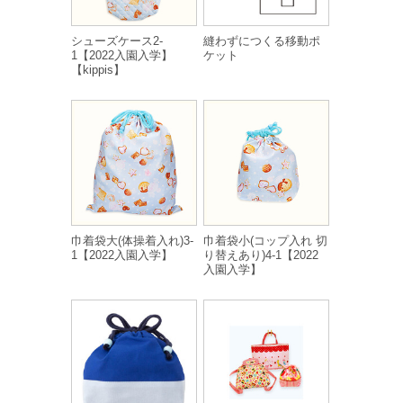
シューズケース2-
縫わずにつくる移動ポ
1【2022入園入学】
ケット
【kippis】
巾着袋大(体操着入れ)3-
巾着袋小(コップ入れ 切
1【2022入園入学】
り替えあり)4-1【2022
入園入学】