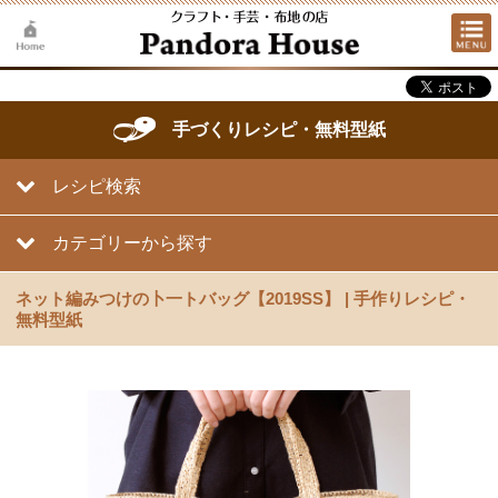
手づくりレシピ・無料型紙
レシピ検索
カテゴリーから探す
ネット編みつけの卜一トバッグ【2019SS】 | 手作りレシピ・
無料型紙