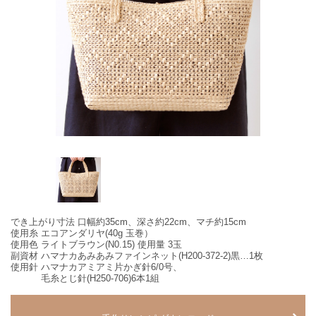
でき上がり寸法 口幅約35cm、深さ約22cm、マチ約15cm
使用糸 エコアンダリヤ(40g 玉巻）
使用色 ライトブラウン(N0.15) 使用量 3玉
副資材 ハマナカあみあみファインネット(H200-372-2)黒…1枚
使用針 ハマナカアミアミ片かぎ針6/0号、
毛糸とじ針(H250-706)6本1組