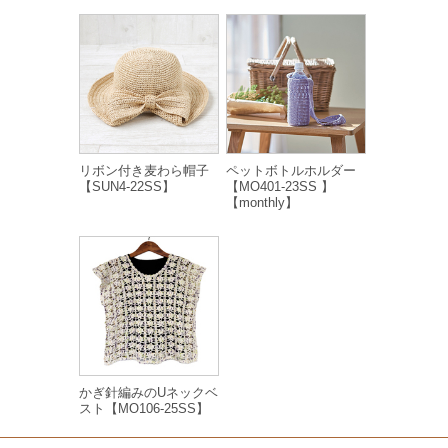
リボン付き麦わら帽子
ペットボトルホルダー
【SUN4-22SS】
【MO401-23SS 】
【monthly】
かぎ針編みのUネックベ
スト【MO106-25SS】