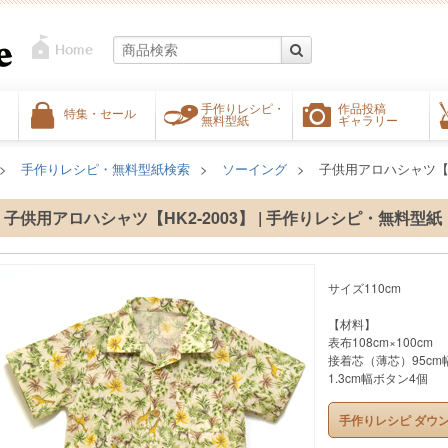
手作りレシピ・
作品投稿
特集・セール
無料型紙
ギャラリー
手作りレシピ・無料型紙検索
ソーイング
子供用アロハシャツ【HK
子供用アロハシャツ【HK2-2003】 | 手作りレシピ・無料型紙
サイズ110cm
【材料】
表布108cm×100cm
接着芯（薄芯）95cm幅
1.3cm幅ボタン4個
手作りレシピ ダウ