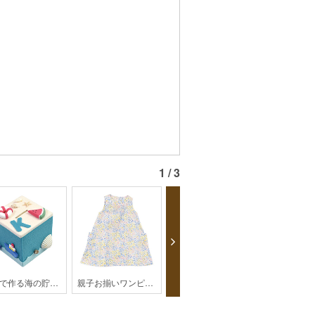
1 / 3
粘土で作る海の貯金箱
親子お揃いワンピース(子供) 【HK2-2202】