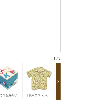
1 / 3
粘土で作る海の貯金箱
子供用アロハシャツ【HK2-2003】