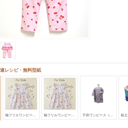
連レシピ・無料型紙
袖フリルワンピース【KH28-1804】
袖フリルワンピース【KH28-1804】
子供ワンピース（身長120cm)