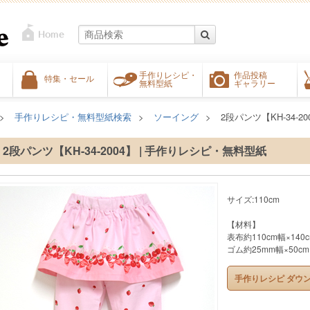
手作りレシピ・
作品投稿
特集・セール
無料型紙
ギャラリー
手作りレシピ・無料型紙検索
ソーイング
2段パンツ【KH-34-20
2段パンツ【KH-34-2004】 | 手作りレシピ・無料型紙
サイズ:110cm
【材料】
表布約110cm幅×140
ゴム約25mm幅×50cm
手作りレシピ ダウ