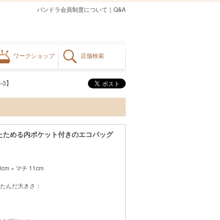
パンドラ会員制度について
｜
Q&A
ワークショップ
店舗検索
-3】
たためる内ポケット付きのエコバッグ
cm × マチ 11cm
たんだ大きさ：