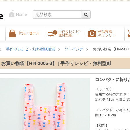
手作りレシピ・
作品投稿
特集・セール
無料型紙
ギャラリー
手作りレシピ・無料型紙検索
ソーイング
お買い物袋【HI4-2006
お買い物袋【HI4-2006-3】 | 手作りレシピ・無料型紙
コンパクトに折り
《サイズ 》
使用する時の大きさ：
約タテ 41cm × ヨコ 30
コンパクトに小さくた
約 13 × 10cm
【材料】