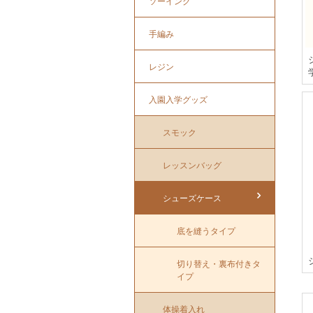
ソーイング
手編み
レジン
入園入学グッズ
スモック
レッスンバッグ
シューズケース
底を縫うタイプ
切り替え・裏布付きタ
イプ
体操着入れ