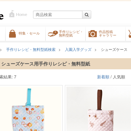
手作りレシピ・
作品投稿
特集・セール
無料型紙
ギャラリー
手作りレシピ・無料型紙検索
入園入学グッズ
シューズケース
シューズケース用手作りレシピ・無料型紙
索結果: 7
新着順
/ 人気順