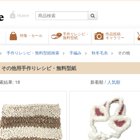
手作りレシピ・
作品投稿
特集・セール
無料型紙
ギャラリー
手作りレシピ・無料型紙検索
手編み
秋冬毛糸
その他
その他用手作りレシピ・無料型紙
索結果: 18
新着順 /
人気順