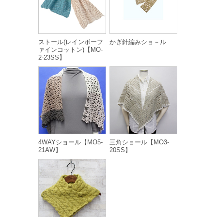
ストール(レインボーフ
かぎ針編みショ－ル
ァインコットン)【MO-
2-23SS】
4WAYショール【MO5-
三角ショール【MO3-
21AW】
20SS】