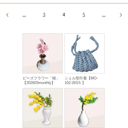
...
3
4
5
...
ビーズフラワー「桜」
シェル型巾着【MO-
【202603monthly】
102-26SS 】