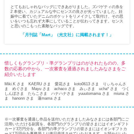
とてもおしゃれなバッグにできあがりました。ズパゲティの糸を
2 本使い、カジュアルな中にセンスの良さが光っていました。妊
娠中に着ていたデニムのポケットをリメイクして取付け、その思
いをいつも忘れず大事にしていることが伝わってきます。センス
と思いのこもった素敵なバッグです。
「月刊誌「Mart」（光文社）に掲載されます！」
惜しくもグランプリ・準グランプリはのがされたものの、多
数の応募の中から、一次審査を通過されましたみなさまをご
紹介いたします
Miki.K さま KAERU さま 愛花さま koto0613 さま りぃちゃんさ
ま めぐさま Mayu さま achaco さま みぃさま ucha* さま つく
しんぼさま たらこさま ハナハナさま yuuutomama さま miuna さ
ま hanonn さま 蓮mama さま
※一次審査を通過し作品を送付いただきましたみなさまには各部門にご
活用いただける副賞を、各部門のグランプリの皆さまにはイオンギフト
カード3万円分を、各部門の準グランプリの皆さまにはイオンギフトカ
ード1万円分を事務局より後日発送させていただきます。お預かりいた