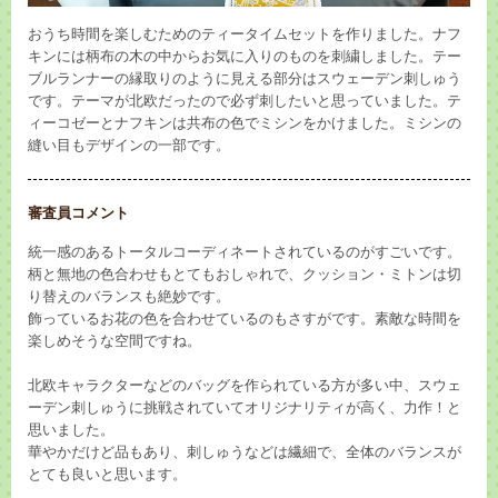
おうち時間を楽しむためのティータイムセットを作りました。ナフ
キンには柄布の木の中からお気に入りのものを刺繍しました。テー
ブルランナーの縁取りのように見える部分はスウェーデン刺しゅう
です。テーマが北欧だったので必ず刺したいと思っていました。テ
ィーコゼーとナフキンは共布の色でミシンをかけました。ミシンの
縫い目もデザインの一部です。
審査員コメント
統一感のあるトータルコーディネートされているのがすごいです。
柄と無地の色合わせもとてもおしゃれで、クッション・ミトンは切
り替えのバランスも絶妙です。
飾っているお花の色を合わせているのもさすがです。素敵な時間を
楽しめそうな空間ですね。
北欧キャラクターなどのバッグを作られている方が多い中、スウェ
ーデン刺しゅうに挑戦されていてオリジナリティが高く、力作！と
思いました。
華やかだけど品もあり、刺しゅうなどは繊細で、全体のバランスが
とても良いと思います。