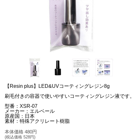
【Resin plus】LED&UVコーティングレジン8g
刷毛付きの容器で使いやすいコーティングレジン液です。
型番：XSR‐07
メーカー：エルベール
原産国：日本
素材：特殊アクリレート樹脂
本体価格
480
円
(税込価格
528
円)