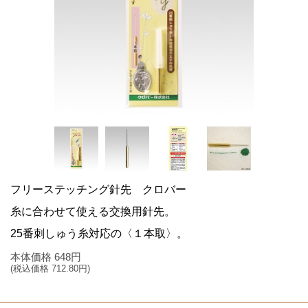
フリーステッチング針先 クロバー
糸に合わせて使える交換用針先。
25番刺しゅう糸対応の〈１本取〉。
本体価格
648
円
(税込価格
712.80
円)