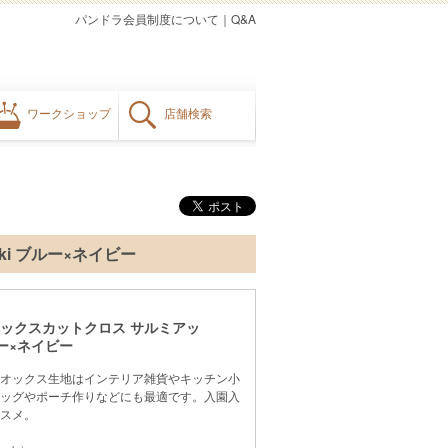
パンドラ会員制度について
｜
Q&A
ワークショップ
店舗検索
kki ブルー×ネイビー
ス オックスカットクロス サルミアッ
ブルー×ネイビー
オックス生地はインテリア雑貨やキッチン小
ッグやポーチ作りなどにも最適です。入園入
スメ。