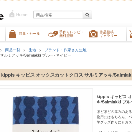
手作りレシピ・
作品投稿
特集・セール
無料型紙
ギャラリー
商品一覧
生地
ブランド・作家さん生地
サルミアッキ/Salmiakki ブルー×ネイビー
kippis キッピス オックスカットクロス サルミアッキ/Salmia
kippis キッピ
キ/Salmiakki 
ほどほどの厚みのある
物用にはもちろん、バ
学グッズ作りにもおス