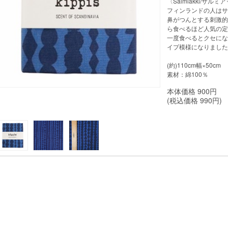
〈Salmiakki/サルミ
フィンランドの人はサ
鼻がつんとする刺激的
ら食べるほど人気の定
一度食べるとクセにな
イプ模様になりました
(約)110cm幅×50cm
素材：綿100％
本体価格
900
円
(税込価格
990
円)