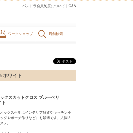
パンドラ会員制度について
｜
Q&A
ワークショップ
店舗検索
ka ホワイト
ス オックスカットクロス ブルーベリ
ワイト
オックス生地はインテリア雑貨やキッチン小
ッグやポーチ作りなどにも最適です。入園入
スメ。