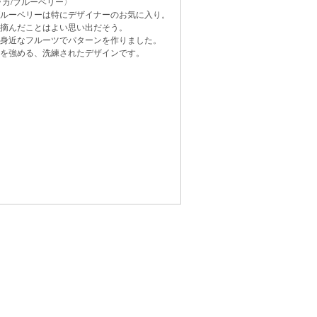
ティッカ/ブルーベリー〉
ルーベリーは特にデザイナーのお気に入り。
摘んだことはよい思い出だそう。
身近なフルーツでパターンを作りました。
を強める、洗練されたデザインです。