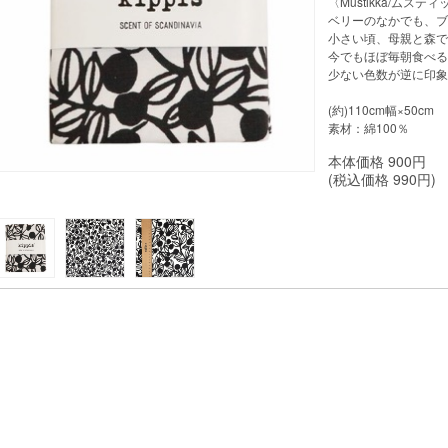
〈Mustikka/ムス
ベリーのなかでも、ブ
小さい頃、母親と森で
今でもほぼ毎朝食べる
少ない色数が逆に印象
(約)110cm幅×50cm
素材：綿100％
本体価格
900
円
(税込価格
990
円)