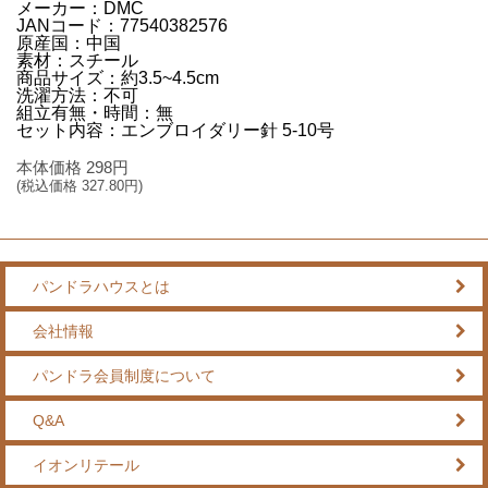
メーカー：DMC
JANコード：77540382576
原産国：中国
素材：スチール
商品サイズ：約3.5~4.5cm
洗濯方法：不可
組立有無・時間：無
セット内容：エンブロイダリー針 5‐10号
本体価格
298
円
(税込価格
327.80
円)
パンドラハウスとは
会社情報
パンドラ会員制度について
Q&A
イオンリテール